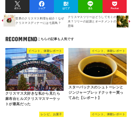
ポスト
シェア
はてブ
送る
Pocket
クリスマスツリーはどうしてモミの
世界のクリスマス料理を紹介！なぜ
木？ツリーの起源とオーナメントの
クリスマスディナーには七面鳥？
意味
RECOMMEND
イベント、体験レポート
イベント、体験レポート
スターバックスのシュトーレンと
ジンジャーブレッドクッキー買っ
クリスマス大好きな私から見たら
てみた【レポート】
麻布台ヒルズクリスマスマーケッ
トが最高だった
レシピ、お菓子
イベント、体験レポート