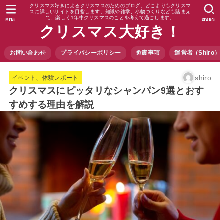
クリスマス好きによるクリスマスのためのブログ。どこよりもクリスマ
スに詳しいサイトを目指します。知識や雑学、小物づくりなども踏まえ
て、楽しく1年中クリスマスのことを考えて過ごします。
MENU
SEARCH
クリスマス大好き！
お問い合わせ
プライバシーポリシー
免責事項
運営者（Shir
shiro
イベント、体験レポート
クリスマスにピッタリなシャンパン9選とおす
すめする理由を解説