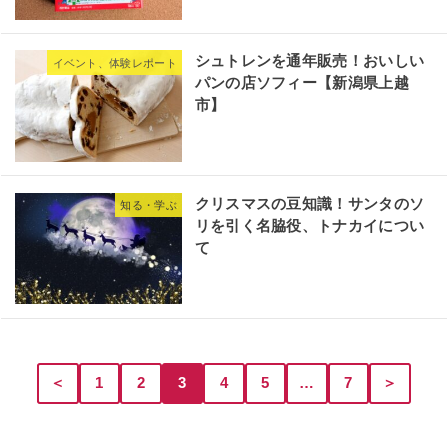
シュトレンを通年販売！おいしい
イベント、体験レポート
パンの店ソフィー【新潟県上越
市】
クリスマスの豆知識！サンタのソ
知る・学ぶ
リを引く名脇役、トナカイについ
て
＜
1
2
3
4
5
…
7
＞