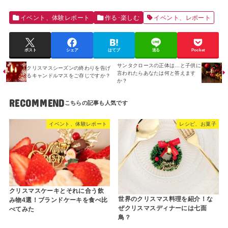
イベント、体験レポート
作る･楽しむ
イベント、レポート
ポスト
シェア
はてブ
送る
Pocket
サンタクロースの正体は…と子供に
クリスマスシーズンの終わりを告げ
言われたらあなたは何と答えます
るキャンドルマスをご存じですか？
か？
RECOMMEND
イベント、体験レポート
レシピ、お菓子
クリスマスケーキとそれに合う飲
世界のクリスマス料理を紹介！な
み物4選！ブランドケーキを食べ比
ぜクリスマスディナーには七面
べてみた
鳥？